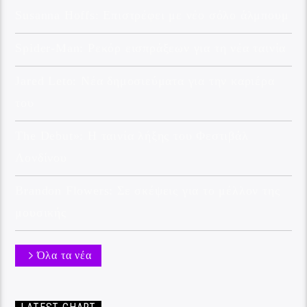
Susanna Hoffs: Επιστρέφει με νέο σόλο άλμπουμ
Spider-Man: Ρεκόρ εισπράξεων για τη νέα ταινία
Jared Leto: Νέα δημοσιεύματα για την καριέρα
του
The Debut»: Η ταινία λήξης του Φεστιβάλ
Λονδίνου
Brandon Flowers: Σε σκέψεις για το μέλλον της
μουσικής
Όλα τα νέα