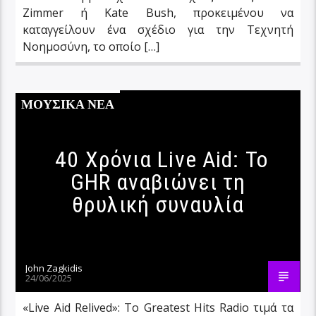
Zimmer ή Kate Bush, προκειμένου να
καταγγείλουν ένα σχέδιο για την Τεχνητή
Νοημοσύνη, το οποίο […]
ΜΟΥΣΙΚΑ ΝΕΑ
40 Χρόνια Live Aid: Το
GHR αναβιώνει τη
θρυλική συναυλία
John Zagkidis
24/06/2025
«Live Aid Relived»: Το Greatest Hits Radio τιμά τα