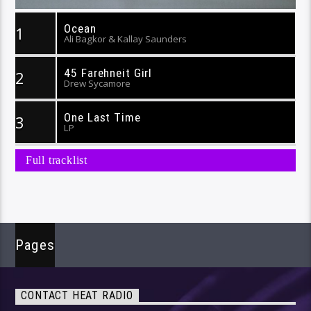
Ocean
1
Ali Bagkor & Kallay Saunders
45 Farehneit Girl
2
Drew Sycamore
One Last Time
3
LP
Full tracklist
Pages
CONTACT HEAT RADIO