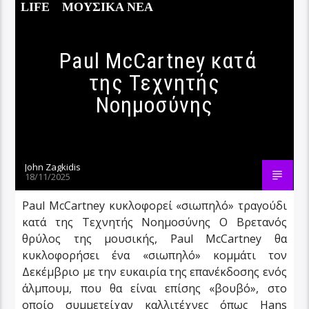
LIFE
ΜΟΥΣΙΚΑ ΝΕΑ
Paul McCartney κατά
της Τεχνητής
Νοημοσύνης
John Zagkidis
18/11/2025
Paul McCartney κυκλοφορεί «σιωπηλό» τραγούδι
κατά της Τεχνητής Νοημοσύνης Ο Βρετανός
θρύλος της μουσικής, Paul McCartney θα
κυκλοφορήσει ένα «σιωπηλό» κομμάτι τον
Δεκέμβριο με την ευκαιρία της επανέκδοσης ενός
άλμπουμ, που θα είναι επίσης «βουβό», στο
οποίο συμμετείχαν καλλιτέχνες όπως Hans