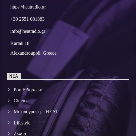
https://heatradio.gr
+30 2551 081883
info@heatradio.gr
Kartali 18
Alexandroúpoli, Greece
ΝΕΑ
Ροη Ειδησεων
Cinema
Με υπογραφη…HEAT
Lifestyle
Ζωδια