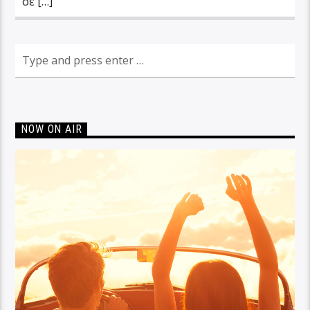
σε […]
NOW ON AIR