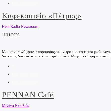
Ροη Ειδησεων
Καφεκοπτείο «Πέτρος»
Heat Radio Newsroom
11/11/2020
Μετρώντας 40 χρόνια παρουσίας στο χώρο του καφέ́ και μαθαίνοντα
δικό τους δυνατό όνομα στον τομέα αυτόν. Με μπροστάρη τον πατέρα
*
Για καφε-ποτο
Ροη Ειδησεων
PENNAN Café
Μελίνα Ντισλιάν