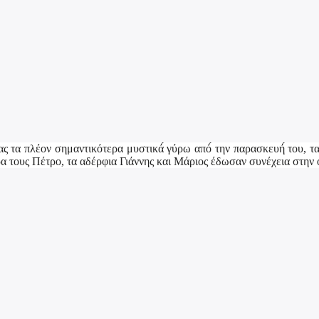
ς τα πλέον σημαντικότερα μυστικά́ γύρω από́ την παρασκευή́ του, 
 τους Πέτρο, τα αδέρφια Γιάννης και Μάριος έδωσαν συνέχεια στην ο