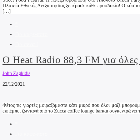
Πλατεία Εθνικής Ανεξαρτησίας ξεπέρασε κάθε προσδοκία! Ο κόσμος
[…]
*
Για καφε-ποτο
Για σενα !
Ο Heat Radio 88,3 FM για όλες 
John Zagkidis
22/12/2021
Φέτος τις γιορτές μοιραζόμαστε κάτι μικρό που όλοι μαζί μπορο
εκπέμπει ζωντανά από το Zucca coffee lounge barκαι συγκεντρώνει
*
Για καφε-ποτο