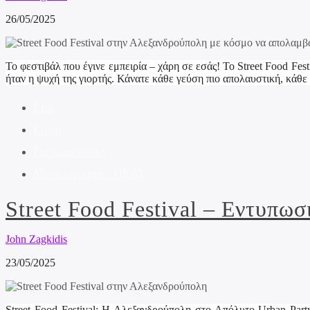
26/05/2025
Το φεστιβάλ που έγινε εμπειρία – χάρη σε εσάς! Το Street Food Fe
ήταν η ψυχή της γιορτής. Κάνατε κάθε γεύση πιο απολαυστική, κάθ
Life
Local
Για καφε-ποτο
Με υπογραφη...HEAT
Street Food Festival – Εντυπω
John Zagkidis
23/05/2025
Street Food Festival: Η Αλεξανδρούπολη στο Απόλυτο Urban Part