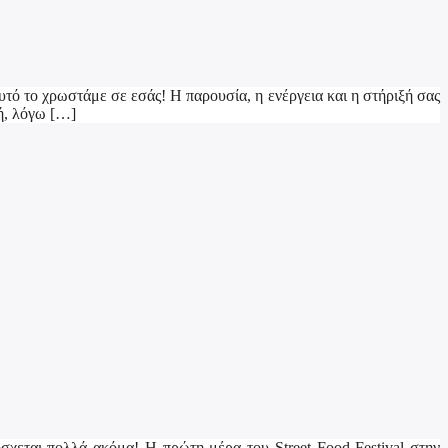
υτό το χρωστάμε σε εσάς! Η παρουσία, η ενέργεια και η στήριξή σας
κή, λόγω […]
σχεται πολλά ακόμα! Η πρώτη μέρα του Street Food Festival στην