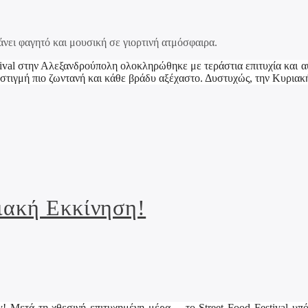
stival στην Αλεξανδρούπολη ολοκληρώθηκε με τεράστια επιτυχία και α
ε στιγμή πιο ζωντανή και κάθε βράδυ αξέχαστο. Δυστυχώς, την Κυρια
σιακή Εκκίνηση!
y! Μετά τη χθεσινή επιτυχημένη μέρα… το Street Food Festival υπό