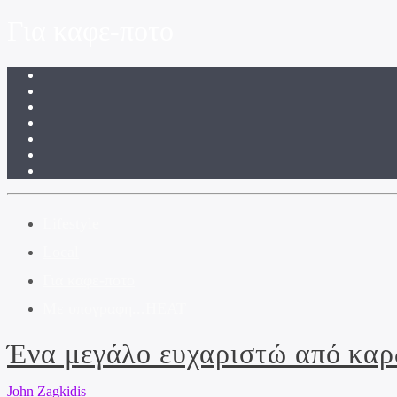
Για καφε-ποτο
Lifestyle
Local
Για καφε-ποτο
Με υπογραφη...HEAT
Ένα μεγάλο ευχαριστώ από καρ
John Zagkidis