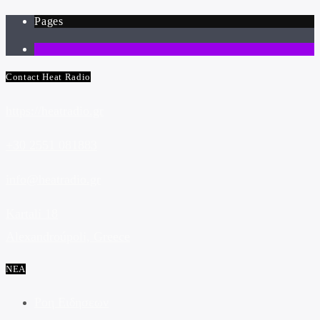
Pages
1
Contact Heat Radio
https://heatradio.gr
+30 2551 081883
info@heatradio.gr
Kartali 18
Alexandroúpoli, Greece
ΝΕΑ
Ροη Ειδησεων