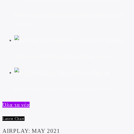
James Cameron: Νέα κινηματογραφικά σχέδια μετά το
«Avatar»
«Michael 2»: Η επιστροφή του Michael Jackson
Susanna Hoffs: Επιστρέφει με νέο σόλο άλμπουμ
Όλα τα νέα
Latest Chart
AIRPLAY: MAY 2021