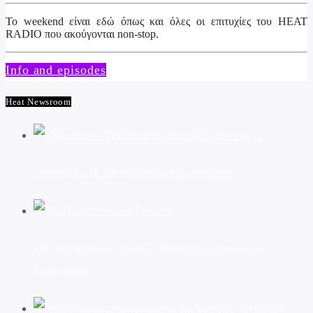
Το weekend είναι εδώ όπως και όλες οι επιτυχίες του HEAT
RADIO που ακούγονται non-stop.
Info and episodes
Heat Newsroom
«Melania»: Η Amazon ετοιμάζει συνέχεια
The Devil Wears Prada 2: Η μόδα της ταινίας σε
δημοπρασία