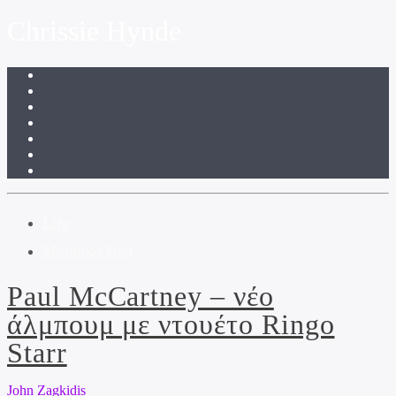
Chrissie Hynde
Life
Μουσικα Νεα
Paul McCartney – νέο
άλμπουμ με ντουέτο Ringo
Starr
John Zagkidis