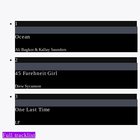
1
Ocean
Ali Bagkor & Kallay Saunders
2
45 Farehneit Girl
Drew Sycamore
3
One Last Time
LP
Full tracklist