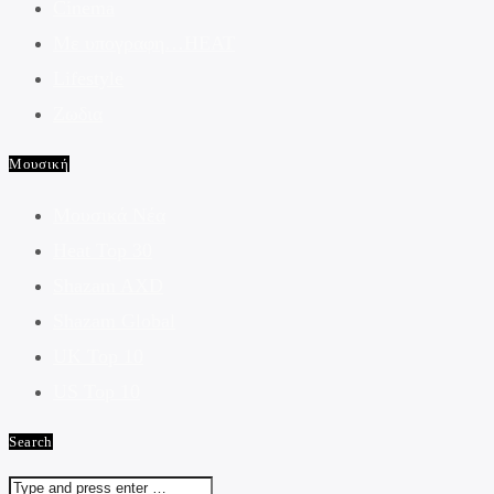
Cinema
Με υπογραφη…HEAT
Lifestyle
Ζωδια
Μουσική
Μουσικά Νέα
Heat Top 30
Shazam AXD
Shazam Global
UK Top 10
US Top 10
Search