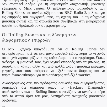
δεν αποτελεί δρόμο για τη δημιουργία διαχρονικής μουσικής
εξέφρασε ο Mick Jagger. Ο εμβληματικός τραγουδιστής των
Rolling Stones, σε συνέντευξή του στο BBC Radio 2, μίλησε για
τις επιρροές του συγκροτήματος, τη σχέση του με τη σύγχρονη
μουσική σκηνή και τα στοιχεία που συνέβαλαν στη μακρόχρονη
πορεία του θρυλικού ροκ συγκροτήματος.
Οι Rolling Stones και η δύναμη των
διαφορετικών επιρροών
Ο Μικ Τζάγκερ υπογράμμισε ότι οι Rolling Stones δεν
περιορίστηκαν ποτέ σε ένα μόνο μουσικό είδος, παρά το γεγονός
ότι συχνά χαρακτηρίζονται ως καθαρόαιμο ροκ συγκρότημα. Όπως
ανέφερε, η μουσική τους έχει δεχθεί επιρροές από τα μπλουζ, τη
σόουλ, την κάντρι, αλλά και από πολλά ακόμη μουσικά ρεύματα,
γεγονός που τους επέτρεψε να εξελίσσονται διαρκώς και να
παραμένουν επίκαιροι για περισσότερες από έξι δεκαετίες.
Αναφερόμενος στις πιο πρόσφατες δουλειές του συγκροτήματος,
σημείωσε ότι άλμπουμ όπως το «Hackney Diamonds»
αποδεικνύουν πως οι Rolling Stones συνεχίζουν να κινούνται πέρα
από τα στενά όρια του ροκ, διατηρώντας ανοιχτούς μουσικούς
ορίζοντες.