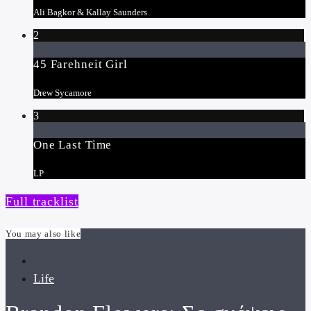
Ali Bagkor & Kallay Saunders
2
45 Farehneit Girl
Drew Sycamore
3
One Last Time
LP
Full tracklist
You may also like
Life