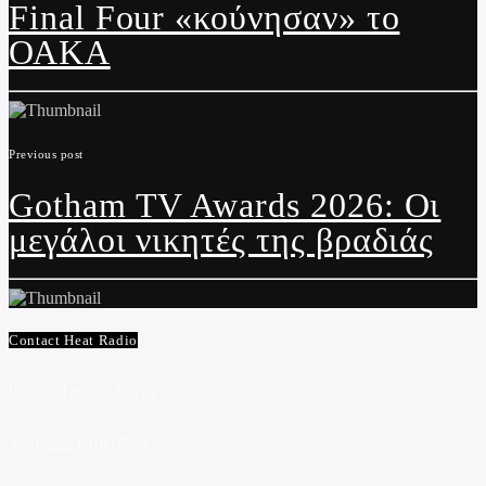
Final Four «κούνησαν» το
ΟΑΚΑ
Previous post
Gotham TV Awards 2026: Οι
μεγάλοι νικητές της βραδιάς
Contact Heat Radio
https://heatradio.gr
+30 2551 081883