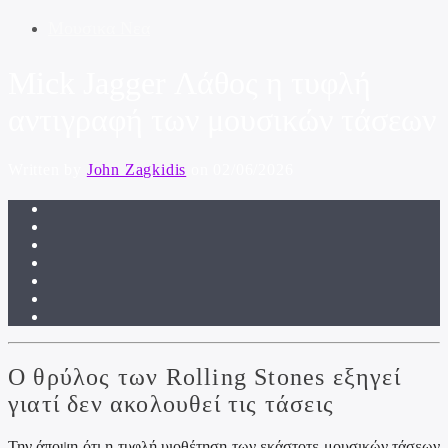
Μουσικα Νεα
Mick Jagger Λάθος η τυφλή
αντιγραφή των μουσικών τάσεων
Written by
John Zagkidis
on 02/06/2026
Ο θρύλος των Rolling Stones εξηγεί
γιατί δεν ακολουθεί τις τάσεις
Την άποψη ότι η τυφλή υιοθέτηση των εκάστοτε μουσικών τάσεων