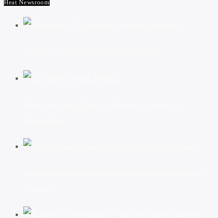
Heat Newsroom
«Melania»: Η Amazon ετοιμάζει συνέχεια
The Devil Wears Prada 2: Η μόδα της ταινίας σε
δημοπρασία
James Cameron: Νέα κινηματογραφικά σχέδια μετά το
«Avatar»