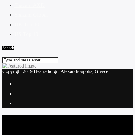
Shazam AXD
Shazam Global
UK Top 10
US Top 10
Search
Copyright 2019 Heatradio.gr | Alexandroupolis, Greece
Current track
Title