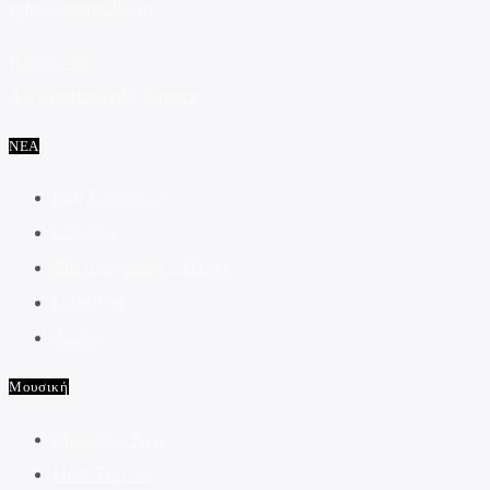
info@heatradio.gr
Kartali 18
Alexandroúpoli, Greece
ΝΕΑ
Ροη Ειδησεων
Cinema
Με υπογραφη…HEAT
Lifestyle
Ζωδια
Μουσική
Μουσικά Νέα
Heat Top 30