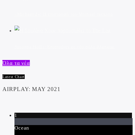
«Michael 2»: Η επιστροφή του Michael Jackson
Susanna Hoffs: Επιστρέφει με νέο σόλο άλμπουμ
Όλα τα νέα
Latest Chart
AIRPLAY: MAY 2021
1
Ocean