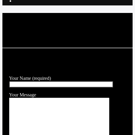
Current track
Title
Artist
SEND A MESSAGE TO THE DJ
Your Name (required)
Your Message