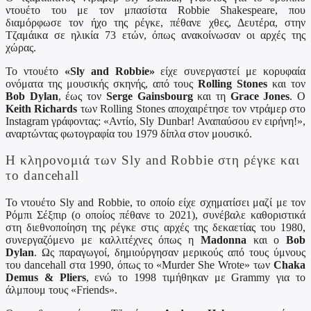
ντουέτο του με τον μπασίστα Robbie Shakespeare, που
διαμόρφωσε τον ήχο της ρέγκε, πέθανε χθες, Δευτέρα, στην
Τζαμάικα σε ηλικία 73 ετών, όπως ανακοίνωσαν οι αρχές της
χώρας.
Το ντουέτο
«Sly and Robbie»
είχε συνεργαστεί με κορυφαία
ονόματα της μουσικής σκηνής, από τους
Rolling Stones
και τον
Bob Dylan
, έως τον
Serge Gainsbourg
και τη
Grace Jones
. Ο
Keith Richards
των Rolling Stones αποχαιρέτησε τον ντράμερ στο
Instagram γράφοντας: «Αντίο, Sly Dunbar! Αναπαύσου εν ειρήνη!»,
αναρτώντας φωτογραφία του 1979 δίπλα στον μουσικό.
Η κληρονομιά των Sly and Robbie στη ρέγκε και
το dancehall
Το ντουέτο Sly and Robbie, το οποίο είχε σχηματίσει μαζί με τον
Ρόμπι Σέξπιρ (ο οποίος πέθανε το 2021), συνέβαλε καθοριστικά
στη διεθνοποίηση της ρέγκε στις αρχές της δεκαετίας του 1980,
συνεργαζόμενο με καλλιτέχνες όπως η
Madonna
και ο
Bob
Dylan
. Ως παραγωγοί, δημιούργησαν μερικούς από τους ύμνους
του dancehall στα 1990, όπως το «Murder She Wrote» των
Chaka
Demus & Pliers
, ενώ το 1998 τιμήθηκαν με Grammy για το
άλμπουμ τους «Friends».