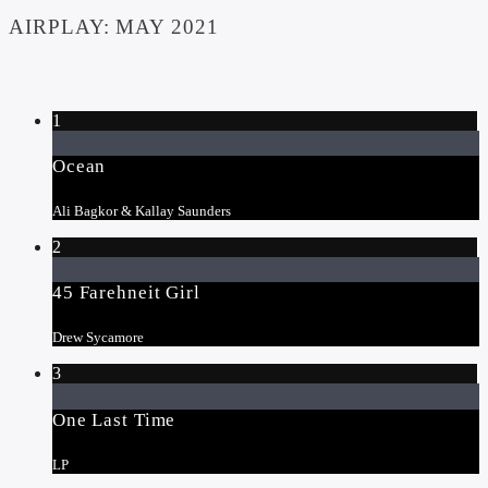
AIRPLAY: MAY 2021
1
Ocean
Ali Bagkor & Kallay Saunders
2
45 Farehneit Girl
Drew Sycamore
3
One Last Time
LP