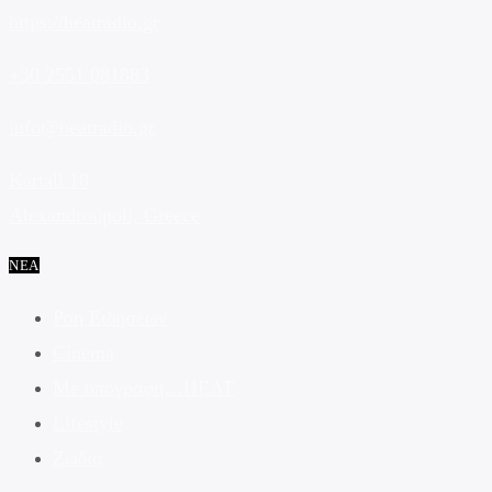
https://heatradio.gr
+30 2551 081883
info@heatradio.gr
Kartali 18
Alexandroúpoli, Greece
ΝΕΑ
Ροη Ειδησεων
Cinema
Με υπογραφη…HEAT
Lifestyle
Ζωδια