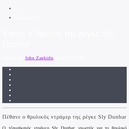
Life
Μουσικα Νεα
Έφυγε ο θρύλος της ρέγκε Sly
Dunbar
Written by
John Zagkidis
on 27/01/2026
Πέθανε ο θρυλικός ντράμερ της ρέγκε Sly Dunbar
Ο τζαμαϊκανός ντράμερ Sly Dunbar, γνωστός για το θρυλικό