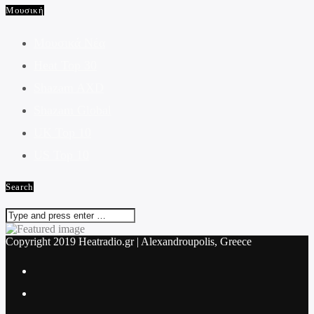
Μουσική
Μουσικά Νέα
Heat Top 30
Shazam AXD
Shazam Global
UK Top 10
US Top 10
Search
Copyright 2019 Heatradio.gr | Alexandroupolis, Greece