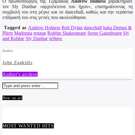
Ο πρωθυπουργός της Τζαμάικας
Andrew Holness
χαρακτήρισε
τον Sly Dunbar «αρχιτέκτονα του ήχου», επισημαίνοντας τη
συμβολή του στη ρέγκε και το dancehall, καθώς και την τεράστια
επίδρασή του στις γενιές που ακολούθησαν.
Tagged as
Andrew Holness
Bob Dylan
dancehall
haka Demus &
Pliers
Madonna
reggae
Robbie Shakespeare
Serge Gainsbourg
Sly
and Robbie
Sly Dunbar
πέθανε
Author
John Zagkidis
Author's archive
Now on air
MOST WANTED HITS