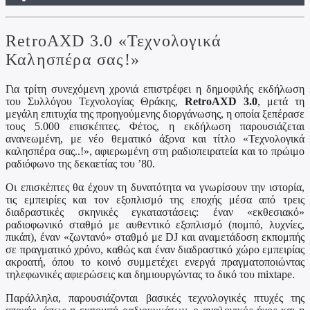
RetroAXD 3.0 «Τεχνολογικά
Καλησπέρα σας!»
Για τρίτη συνεχόμενη χρονιά επιστρέφει η δημοφιλής εκδήλωση
του Συλλόγου Τεχνολογίας Θράκης,
RetroAXD 3.0
, μετά τη
μεγάλη επιτυχία της προηγούμενης διοργάνωσης, η οποία ξεπέρασε
τους 5.000 επισκέπτες. Φέτος, η εκδήλωση παρουσιάζεται
ανανεωμένη, με νέο θεματικό άξονα και τίτλο «Τεχνολογικά
καλησπέρα σας..!», αφιερωμένη στη ραδιοπειρατεία και το πρώιμο
ραδιόφωνο της δεκαετίας του ’80.
Οι επισκέπτες θα έχουν τη δυνατότητα να γνωρίσουν την ιστορία,
τις εμπειρίες και τον εξοπλισμό της εποχής μέσα από τρεις
διαδραστικές σκηνικές εγκαταστάσεις: έναν «εκθεσιακό»
ραδιοφωνικό σταθμό με αυθεντικό εξοπλισμό (πομπό, λυχνίες,
πικάπ), έναν «ζωντανό» σταθμό με DJ και αναμετάδοση εκπομπής
σε πραγματικό χρόνο, καθώς και έναν διαδραστικό χώρο εμπειρίας
ακροατή, όπου το κοινό συμμετέχει ενεργά πραγματοποιώντας
τηλεφωνικές αφιερώσεις και δημιουργώντας το δικό του mixtape.
Παράλληλα, παρουσιάζονται βασικές τεχνολογικές πτυχές της