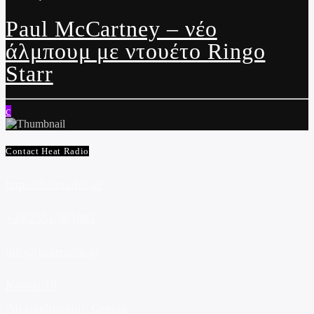
Paul McCartney – νέο
άλμπουμ με ντουέτο Ringo
Starr
Contact Heat Radio
https://heatradio.gr
+30 2551 081883
info@heatradio.gr
Kartali 18
Alexandroúpoli, Greece