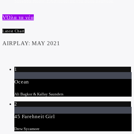
Susanna Hoffs: Επιστρέφει με νέο σόλο άλμπουμ
Όλα τα νέα
Latest Chart
AIRPLAY: MAY 2021
1
Ocean
Ali Bagkor & Kallay Saunders
2
45 Farehneit Girl
Drew Sycamore