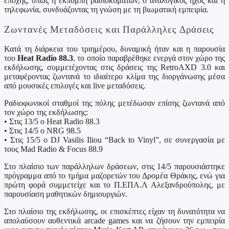
εποχής, όπως η εκπομπή ραδιοκυμάτων, ο αναλογικός ήχος και η
τηλεφωνία, συνδυάζοντας τη γνώση με τη βιωματική εμπειρία.
Ζωντανές Μεταδόσεις και Παράλληλες Δράσεις
Κατά τη διάρκεια του τριημέρου, δυναμική ήταν και η παρουσία
του
Heat Radio 88.3
, το οποίο παραβρέθηκε ενεργά στον χώρο της
εκδήλωσης, συμμετέχοντας στις δράσεις της RetroAXD 3.0 και
μεταφέροντας ζωντανά το ιδιαίτερο κλίμα της διοργάνωσης μέσα
από μουσικές επιλογές και live μεταδόσεις.
Ραδιοφωνικοί σταθμοί της πόλης μετέδωσαν επίσης ζωντανά από
τον χώρο της εκδήλωσης:
• Στις 13/5 ο Heat Radio 88.3
• Στις 14/5 ο NRG 98.5
• Στις 15/5 ο DJ Vasilis Iliou “Back to Vinyl”, σε συνεργασία με
τους Mad Radio & Focus 88.9
Στο πλαίσιο των παράλληλων δράσεων, στις 14/5 παρουσιάστηκε
πρόγραμμα από το τμήμα μαζορετών του Δρομέα Θράκης, ενώ για
πρώτη φορά συμμετείχε και το Π.ΕΠΑ.Λ Αλεξανδρούπολης, με
παρουσίαση μαθητικών δημιουργιών.
Στο πλαίσιο της εκδήλωσης, οι επισκέπτες είχαν τη δυνατότητα να
απολαύσουν αυθεντικά arcade games και να ζήσουν την εμπειρία