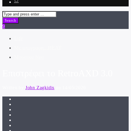
Life
Με υπογραφη...HEAT
Μουσικα Νεα
Επιστρέφει το RetroAXD 3.0
Written by
John Zagkidis
on 14/05/2026