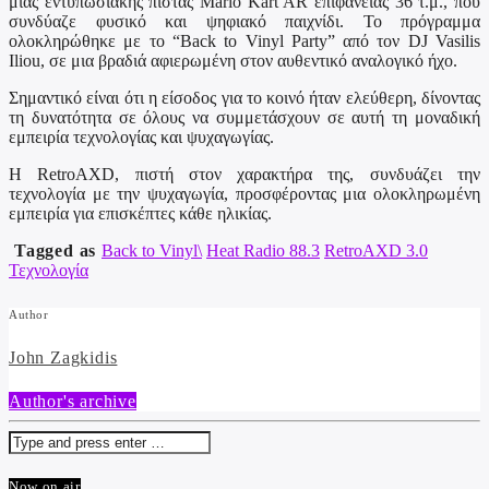
μιας εντυπωσιακής πίστας Mario Kart AR επιφάνειας 36 τ.μ., που
συνδύαζε φυσικό και ψηφιακό παιχνίδι. Το πρόγραμμα
ολοκληρώθηκε με το “Back to Vinyl Party” από τον DJ Vasilis
Iliou, σε μια βραδιά αφιερωμένη στον αυθεντικό αναλογικό ήχο.
Σημαντικό είναι ότι η είσοδος για το κοινό ήταν ελεύθερη, δίνοντας
τη δυνατότητα σε όλους να συμμετάσχουν σε αυτή τη μοναδική
εμπειρία τεχνολογίας και ψυχαγωγίας.
Η RetroAXD, πιστή στον χαρακτήρα της, συνδυάζει την
τεχνολογία με την ψυχαγωγία, προσφέροντας μια ολοκληρωμένη
εμπειρία για επισκέπτες κάθε ηλικίας.
Tagged as
Back to Vinyl\
Heat Radio 88.3
RetroAXD 3.0
Τεχνολογία
Author
John Zagkidis
Author's archive
Now on air