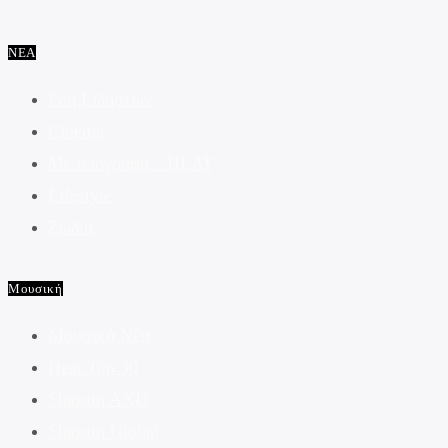
ΝΕΑ
Ροη Ειδησεων
Cinema
Με υπογραφη…HEAT
Lifestyle
Ζωδια
Μουσική
Μουσικά Νέα
Heat Top 30
Shazam AXD
Shazam Global