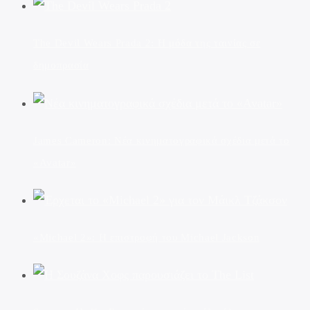
The Devil Wears Prada 2: Η μόδα της ταινίας σε
δημοπρασία
James Cameron: Νέα κινηματογραφικά σχέδια μετά το
«Avatar»
«Michael 2»: Η επιστροφή του Michael Jackson