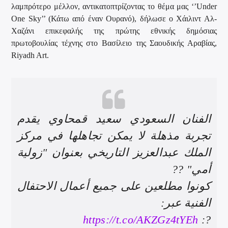
λαμπρότερο μέλλον, αντικατοπτρίζοντας το θέμα μας ‘’Under
One Sky’’ (Κάτω από έναν Ουρανό), δήλωσε ο Χάιλιντ Αλ-
Χαζάνι επικεφαλής της πρώτης εθνικής δημόσιας
πρωτοβουλίας τέχνης στο Βασίλειο της Σαουδικής Αραβίας,
Riyadh Art.
الفنان السعودي سعيد قمحاوي يقدم
تجربة مذهلة لا يمكن تجاهلها في مركز
الملك عبدالعزيز التاريخي بعنوان "زولية
أمي" ??
كونوا مطلعين على جميع أعمال الاحتفال
الفنية عبر:
https://t.co/AKZGz4tYEh
?: