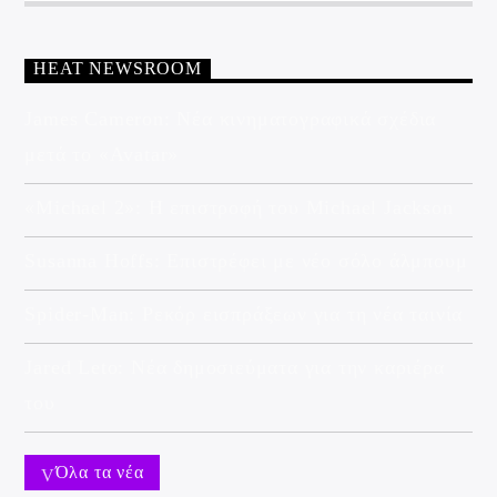
HEAT NEWSROOM
James Cameron: Νέα κινηματογραφικά σχέδια
μετά το «Avatar»
«Michael 2»: Η επιστροφή του Michael Jackson
Susanna Hoffs: Επιστρέφει με νέο σόλο άλμπουμ
Spider-Man: Ρεκόρ εισπράξεων για τη νέα ταινία
Jared Leto: Νέα δημοσιεύματα για την καριέρα
του
Όλα τα νέα