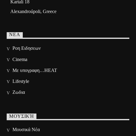
Kartali 18
Alexandroúpoli, Greece
ΝΕΑ
Ροη Ειδησεων
Cinema
Με υπογραφη…HEAT
Lifestyle
Ζωδια
ΜΟΥΣΙΚΉ
Μουσικά Νέα