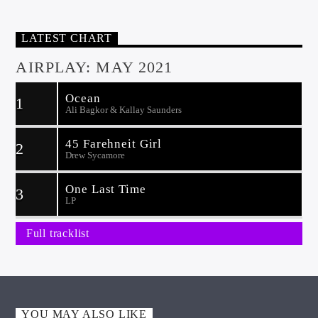
LATEST CHART
AIRPLAY: MAY 2021
Ocean
1
Ali Bagkor & Kallay Saunders
45 Farehneit Girl
2
Drew Sycamore
One Last Time
3
LP
Full tracklist
YOU MAY ALSO LIKE