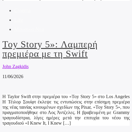
Cinema
Life
Μουσικα Νεα
Toy Story 5»: Λαμπερή
πρεμιέρα με τη Swift
John Zagkidis
11/06/2026
H Taylor Swift στην πρεμιέρα του «Toy Story 5» στο Los Angeles
Η Τέιλορ Σουίφτ έκλεψε τις εντυπώσεις στην επίσημη πρεμιέρα
της νέας ταινίας κινουμένων σχεδίων της Pixar, «Toy Story 5», που
πραγματοποιήθηκε στο Λος Άντζελες. Η βραβευμένη με Grammy
τραγουδίστρια, λίγες ημέρες μετά την επιτυχία του νέου της
τραγουδιού «I Knew It, I Knew […]