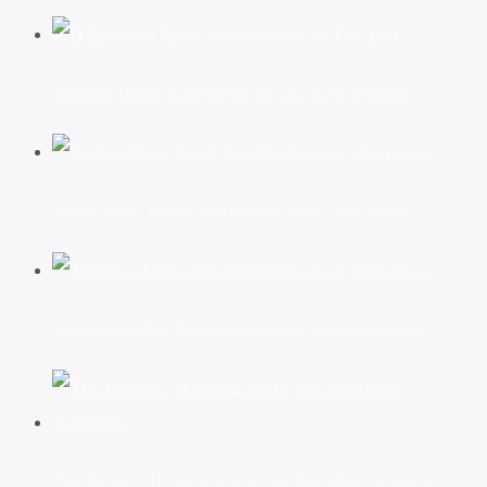
Susanna Hoffs: Επιστρέφει με νέο σόλο άλμπουμ
Spider-Man: Ρεκόρ εισπράξεων για τη νέα ταινία
Jared Leto: Νέα δημοσιεύματα για την καριέρα του
The Debut»: Η ταινία λήξης του Φεστιβάλ Λονδίνου