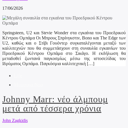
17/06/2026
Springsteen, U2 και Stevie Wonder στα εγκαίνια του Προεδρικού
Κέντρου Ομπάμα Οι Μπρους Σπρίνγκστιν, Bono και The Edge των
U2, καθώς και ο Στίβι Γουόντερ συγκαταλέγονται μεταξύ των
καλλιτεχνών που θα συμμετάσχουν στη συναυλία εγκαινίων του
Προεδρικού Κέντρου Ομπάμα στο Σικάγο. Η εκδήλωση θα
μεταδοθεί ζωντανά παγκοσμίως μέσω της ιστοσελίδας του
Ιδρύματος Ομπάμα. Παγκόσμια καλλιτεχνική […]
Life
Μουσικα Νεα
Johnny Marr: νέο άλμπουμ
μετά από τέσσερα χρόνια
John Zagkidis