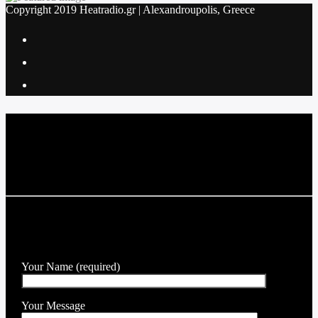
Copyright 2019 Heatradio.gr | Alexandroupolis, Greece
Current track
Title
Artist
SEND A MESSAGE TO THE DJ
Your Name (required)
Your Message