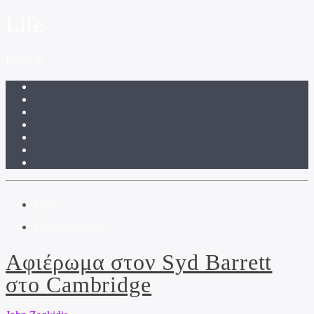
Life
Page: 5
Life
Μουσικα Νεα
Αφιέρωμα στον Syd Barrett
στο Cambridge