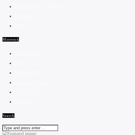
Με υπογραφη…HEAT
Lifestyle
Ζωδια
Μουσική
Μουσικά Νέα
Heat Top 30
Shazam AXD
Shazam Global
UK Top 10
US Top 10
Search