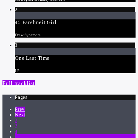
2
45 Farehneit Girl
Drew Sycamore
3
One Last Time
LP
Full tracklist
Pages
Prev
Next
2
3
4
5