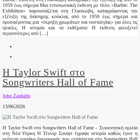
1959 έως σήμερα Μια εντυπωσιακή έκθεση με τίτλο «Barbie: The
Exhibition» παρουσιάζεται στη Γλασκώβη, καταγράφοντας την
εξέλιξη της διάσημης κούκλας από το 1959 έως σήμερα και
προσφέροντας μια «έκρηξη χρωμάτων και νοσταλγίας» για όλες τις
ηλικίες. Η ιστορία και τα εκθέματα: Η έκθεση φιλοξενεί
περισσότερες από […]
Life
Μουσικα Νεα
Η Taylor Swift στο
Songwriters Hall of Fame
John Zagkidis
13/06/2026
Η Taylor Swift στο Songwriters Hall of Fame – Συγκινητική ομιλία
στη Νέα Υόρκη Η Τέιλορ Σουίφτ έγραψε ιστορία καθώς έγινε η
νεότερη γυναίκα δημιουργός που εντάσσεται στο Songwriters Hall